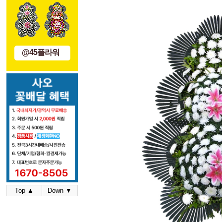
@45플라워
Top ▲
Down ▼