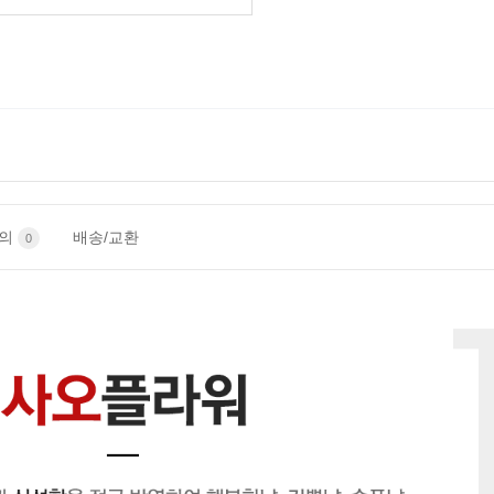
문의
배송/교환
0