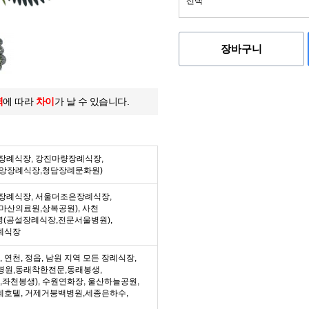
장바구니
역
에 따라
차이
가 날 수 있습니다.
든 장례식장, 강진마량장례식장,
중앙장례식장,청담장례문화원)
든 장례식장, 서울더조은장례식장,
마산의료원,상복공원), 사천
녕(공설장례식장,전문서울병원),
례식장
수, 연천, 정읍, 남원 지역 모든 장례식장,
병원,동래착한전문,동래봉생,
좌천봉생), 수원연화장, 울산하늘공원,
례호텔, 거제거붕백병원,세종은하수,