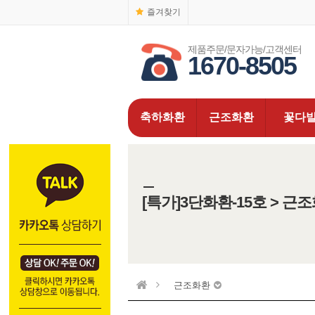
즐겨찾기
제품주문/문자가능/고객센터
1670-8505
축하화환
근조화환
꽃다
[특가]3단화환-15호 > 근
근조화환