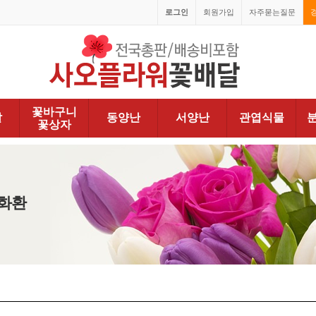
로그인
회원가입
자주묻는질문
꽃바구니
발
동양난
서양난
관엽식물
꽃상자
조화환