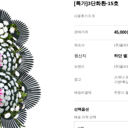
[특가]3단화환-15호
사용후기 0 개
45,00
판매가격
제조사
(주)플
원산지
하단 
브랜드
(주)플
소재나 
참고
기본/특
배송비결제
주문시 
선택옵션
배송 지역 선택