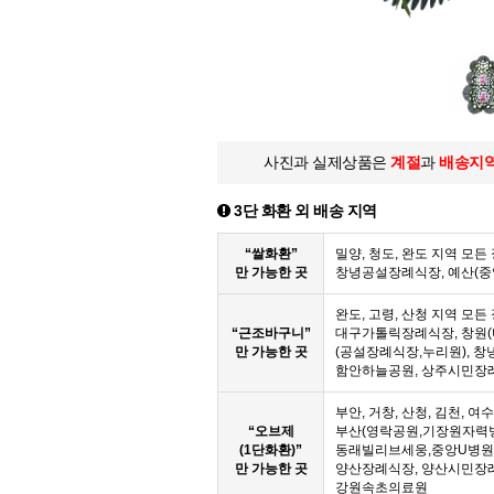
사진과 실제상품은
계절
과
배송지
3단 화환 외 배송 지역
“쌀화환”
밀양, 청도, 완도 지역 모
만 가능한 곳
창녕공설장례식장, 예산(
완도, 고령, 산청 지역 모
“근조바구니”
대구가톨릭장례식장, 창원(
만 가능한 곳
(공설장례식장,누리원), 창
함안하늘공원, 상주시민장
부안, 거창, 산청, 김천, 여
“오브제
부산(영락공원,기장원자력
(1단화환)”
동래빌리브세웅,중앙U병원,
만 가능한 곳
양산장례식장, 양산시민장
강원속초의료원