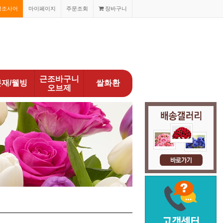
경조사어
마이페이지
주문조회
장바구니
근조바구니
분재/웰빙
쌀화환
오브제