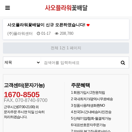
사오플라워꽃배달이 신규 오픈하였습니다!
(주)플라워센터
01-17
208,780
전체 1건
1 페이지
고객센터(문자가능)
주문혜택
1670-8505
1
회원가입시 2천원적립
2
국내최저가/광역시무료배송
FAX. 070-8740-9700
3
정품사용/재생화환NO
근무시간(07:00-21:00) 외
문자주문 주시면 익일 신속히
4
전국3시간내배송/사진전송
처리하겠습니다.
5
단체/기업/협회-월결제가능
6
대표번호문자주문가능
7
모바일 부고장-무료서비스