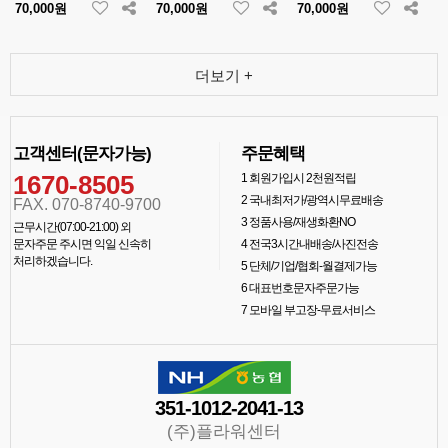
70,000원
70,000원
70,000원
더보기 +
고객센터(문자가능)
주문혜택
1670-8505
1
회원가입시 2천원적립
2
국내최저가/광역시무료배송
FAX. 070-8740-9700
3
정품사용/재생화환NO
근무시간(07:00-21:00) 외
문자주문 주시면 익일 신속히
4
전국3시간내배송/사진전송
처리하겠습니다.
5
단체/기업/협회-월결제가능
6
대표번호문자주문가능
7
모바일 부고장-무료서비스
351-1012-2041-13
(주)플라워센터