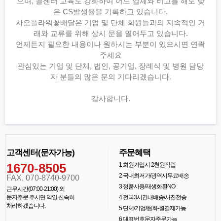
으며, 콜센터 교육도 강화하여 어느 업체와 비교를 해도 낮
은 CS발생율을 기록하고 있습니다.
사오플라워꽃배달은 기업 및 단체 회원들과의 지속적인 거
래와 교류를 위해 상시 문을 열어두고 있습니다.
언제든지 필요한 내용이나 원하시는 부분이 있으시면 연락
주세요
관심있는 기업 및 단체, 법인, 공기업, 장례식 및 병원 담당
자 분들의 많은 문의 기다리겠습니다.
감사합니다.
고객센터(문자가능)
주문혜택
1670-8505
1
회원가입시 2천원적립
2
국내최저가/광역시무료배송
FAX. 070-8740-9700
3
정품사용/재생화환NO
근무시간(07:00-21:00) 외
문자주문 주시면 익일 신속히
4
전국3시간내배송/사진전송
처리하겠습니다.
5
단체/기업/협회-월결제가능
6
대표번호문자주문가능