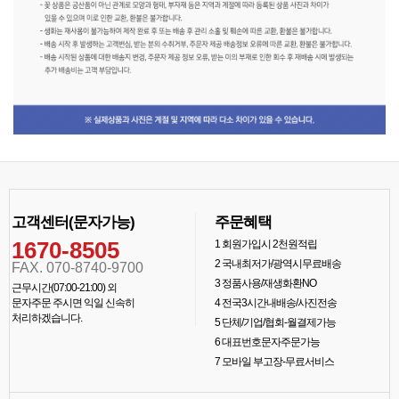
고객센터(문자가능)
주문혜택
1670-8505
1
회원가입시 2천원적립
2
국내최저가/광역시무료배송
FAX. 070-8740-9700
3
정품사용/재생화환NO
근무시간(07:00-21:00) 외
문자주문 주시면 익일 신속히
4
전국3시간내배송/사진전송
처리하겠습니다.
5
단체/기업/협회-월결제가능
6
대표번호문자주문가능
7
모바일 부고장-무료서비스