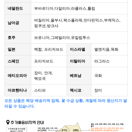
네덜란드
부바르디아,다알리아,라큘러스,튤립
버질리아,울부시,왁스플라워,만다린믹스,부케믹스,
남아공
핑쿠션,방크샤
호주
브로니아,그레빌리아,유칼립투스
일본
백합, 프리저브드
이스라엘
엘엔지움,목화
스페인
프리저브드
이탈리아
라그라스
장미, 안개,
에티오피아
베트남
국화
백묘국
아르헨티나
스티파
멕시코
장미
모든 상품은 해당 배송지역 업체, 꽃 수급 상황, 계절에 따라 원산지가 달
라질 수 있습니다.