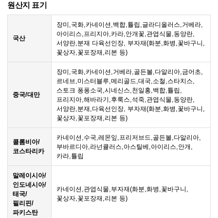
원산지 표기
장미,국화,카네이션,백합,튤립,글라디올러스,거베라,
아이리스,프리지아,카라,안개꽃,관엽식물,동양란,
국산
서양란,분재 다육선인장, 부자재(화분,화병,꽃바구니,
꽃상자,꽃포장재,리본 등)
장미,국화,카네이션,거베라,골든볼,다알리아,금어초,
르네브,미스터블루,메리골드,대국,소철,스타치스,
스토크 퐁퐁소국,시네신스,천일홍,백합,튤립,
중국/대만
프리지아,해바라기,후룩스,석죽,관엽식물,동양란,
서양란,분재,다육선인장, 부자재(화분,화병,꽃바구니,
꽃상자,꽃포장재,리본 등)
카네이션,수국,레몬잎,프리저브드,골든볼,다알리아,
콜롬비아/
부바르디아,라넌큘러스,아스틸베,아이리스,안개,
코스타리카
카라,튤립
말레이시아/
인도네시아/
카네이션,관엽식물,부자재(화분,화병,꽃바구니,
태국/
꽃상자,꽃포장재,리본 등)
필리핀/
파키스탄