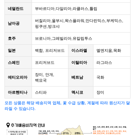
네덜란드
부바르디아,다알리아,라큘러스,튤립
버질리아,울부시,왁스플라워,만다린믹스,부케믹스,
남아공
핑쿠션,방크샤
호주
브로니아,그레빌리아,유칼립투스
일본
백합, 프리저브드
이스라엘
엘엔지움,목화
스페인
프리저브드
이탈리아
라그라스
장미, 안개,
에티오피아
베트남
국화
백묘국
아르헨티나
스티파
멕시코
장미
모든 상품은 해당 배송지역 업체, 꽃 수급 상황, 계절에 따라 원산지가 달
라질 수 있습니다.