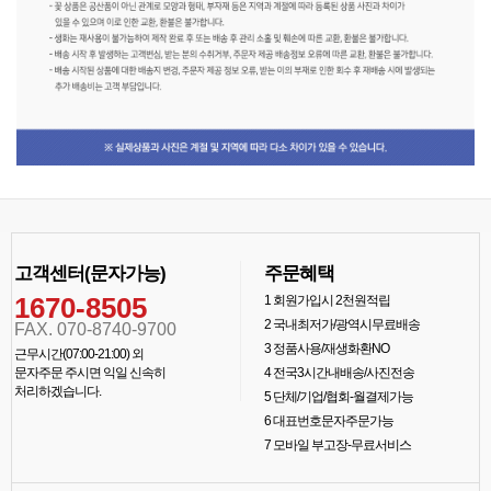
고객센터(문자가능)
주문혜택
1670-8505
1
회원가입시 2천원적립
2
국내최저가/광역시무료배송
FAX. 070-8740-9700
3
정품사용/재생화환NO
근무시간(07:00-21:00) 외
문자주문 주시면 익일 신속히
4
전국3시간내배송/사진전송
처리하겠습니다.
5
단체/기업/협회-월결제가능
6
대표번호문자주문가능
7
모바일 부고장-무료서비스