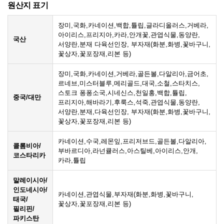
원산지 표기
장미,국화,카네이션,백합,튤립,글라디올러스,거베라,
아이리스,프리지아,카라,안개꽃,관엽식물,동양란,
국산
서양란,분재 다육선인장, 부자재(화분,화병,꽃바구니,
꽃상자,꽃포장재,리본 등)
장미,국화,카네이션,거베라,골든볼,다알리아,금어초,
르네브,미스터블루,메리골드,대국,소철,스타치스,
스토크 퐁퐁소국,시네신스,천일홍,백합,튤립,
중국/대만
프리지아,해바라기,후룩스,석죽,관엽식물,동양란,
서양란,분재,다육선인장, 부자재(화분,화병,꽃바구니,
꽃상자,꽃포장재,리본 등)
카네이션,수국,레몬잎,프리저브드,골든볼,다알리아,
콜롬비아/
부바르디아,라넌큘러스,아스틸베,아이리스,안개,
코스타리카
카라,튤립
말레이시아/
인도네시아/
카네이션,관엽식물,부자재(화분,화병,꽃바구니,
태국/
꽃상자,꽃포장재,리본 등)
필리핀/
파키스탄