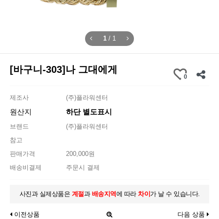
1
/
1
[바구니-303]나 그대에게
0
제조사
(주)플라워센터
원산지
하단 별도표시
브랜드
(주)플라워센터
참고
판매가격
200,000원
배송비결제
주문시 결제
사진과 실제상품은
계절
과
배송지역
에 따라
차이
가 날 수 있습니다.
이전상품
다음 상품