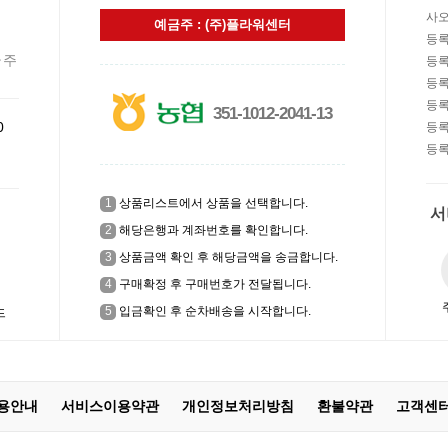
사오
예금주 : (주)플라워센터
하였
등록
주
등록
등록
등록
351-1012-2041-13
0
등록
등록
1
상품리스트에서 상품을 선택합니다.
서
2
해당은행과 계좌번호를 확인합니다.
3
상품금액 확인 후 해당금액을 송금합니다.
4
구매확정 후 구매번호가 전달됩니다.
5
입금확인 후 순차배송을 시작합니다.
드
용안내
서비스이용약관
개인정보처리방침
환불약관
고객센