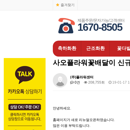
즐겨찾기
제품주문/문자가능/고객센터
1670-8505
축하화환
근조화환
꽃다
사오플라워꽃배달이 신규
(주)플라워센터
0건
208,755회
19-01-17 1
안녕하세요.
홈페이지가 새로 리뉴얼오픈하였습니다.
많은 이용 부탁드립니다.