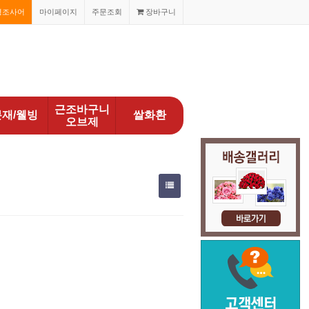
경조사어
마이페이지
주문조회
장바구니
근조바구니
분재/웰빙
쌀화환
오브제