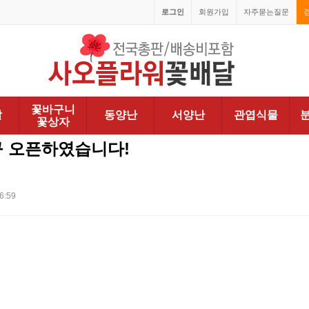
로그인
회원가입
자주묻는질문
꽃바구니
발
동양난
서양난
관엽식물
꽃상자
 오픈하였습니다!
6:59