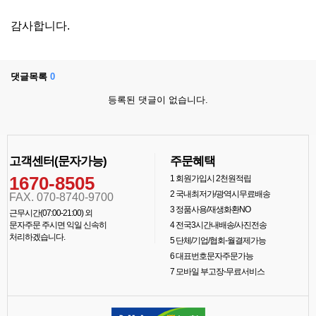
감사합니다.
댓글목록
0
등록된 댓글이 없습니다.
고객센터(문자가능)
주문혜택
1670-8505
1
회원가입시 2천원적립
2
국내최저가/광역시무료배송
FAX. 070-8740-9700
3
정품사용/재생화환NO
근무시간(07:00-21:00) 외
문자주문 주시면 익일 신속히
4
전국3시간내배송/사진전송
처리하겠습니다.
5
단체/기업/협회-월결제가능
6
대표번호문자주문가능
7
모바일 부고장-무료서비스