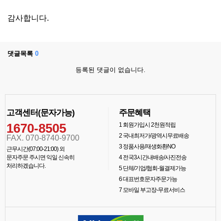
감사합니다.
댓글목록
0
등록된 댓글이 없습니다.
고객센터(문자가능)
주문혜택
1670-8505
1
회원가입시 2천원적립
2
국내최저가/광역시무료배송
FAX. 070-8740-9700
3
정품사용/재생화환NO
근무시간(07:00-21:00) 외
문자주문 주시면 익일 신속히
4
전국3시간내배송/사진전송
처리하겠습니다.
5
단체/기업/협회-월결제가능
6
대표번호문자주문가능
7
모바일 부고장-무료서비스